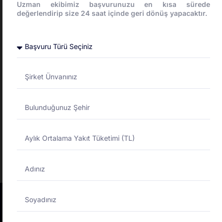
Uzman ekibimiz başvurunuzu en kısa sürede
Taşıt tanıma sistemi’ni kimler kullanabilir?
değerlendirip size 24 saat içinde geri dönüş yapacaktır.
Taşıt tanıma sistemi ile yakıt maliyetlerinde
nasıl tasarruf sağlanır?
Automatic araç takip sistemi nedir ve nasıl
çalışır?
Tümünü Gör