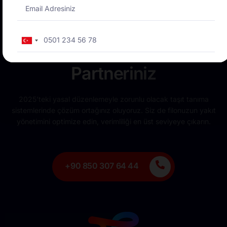
Total Enerji
Turkey
Yakıtmatikte Güvenilir
+90
Partneriniz
2025’teki yasal düzenlemeyle zorunlu olacak taşıt tanıma
sistemlerinde çözüm ortağınız oluyoruz. Siz de filonuzun yakıt
yönetimini optimize edin, verimliliği en üst seviyeye çıkarın.
+90 850 307 64 44