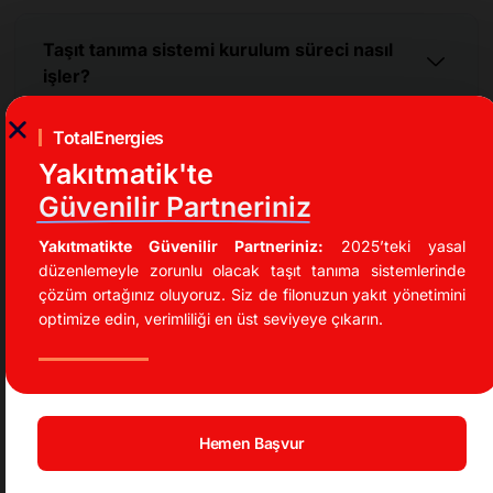
Taşıt tanıma sistemi kurulum süreci nasıl
işler?
TotalEnergies
Automatic araç takip sistemi ile hangi veriler
Yakıtmatik'te
takip edilebilir?
Güvenilir Partneriniz
Yakıtmatikte Güvenilir Partneriniz:
2025’teki yasal
düzenlemeyle zorunlu olacak taşıt tanıma sistemlerinde
Taşıt tanıma sistemi ile operasyonel
çözüm ortağınız oluyoruz. Siz de filonuzun yakıt yönetimini
süreçlerde nasıl kolaylık sağlanır?
optimize edin, verimliliği en üst seviyeye çıkarın.
Automatic araç takip sistemi ile sürücü
davranışları nasıl analiz edilir?
Hemen Başvur