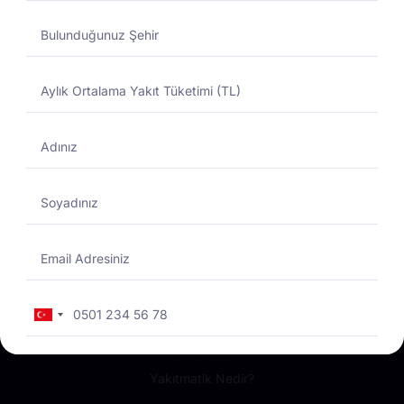
yönetimini optimize edin, verimliliği en üst seviyeye çıkarın.
+90 850 307 64 44
Kurulduğu günden bu yana Türkiye’nin akaryakıt ve
madeni yağlar sektöründe öncü konumunu koruyan
GüzelEnerji Akaryakıt A.Ş. (eski adı ile Total)
distribütörlerinden biridir.
Turkey
+90
Yakıtmatik
Yakıtmatik Nedir?