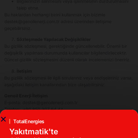
Bilgilerinizin silinmesini veya işlenmesinin durdurulmasını
talep etme.
Bu haklardan herhangi birini kullanmak için bizimle
destek@genoilenerji.com.tr
adresi üzerinden iletişime
geçebilirsiniz.
Sözleşmede Yapılacak Değişiklikler
Bu gizlilik sözleşmesi, gerektiğinde güncellenebilir. Önemli bir
değişiklik yapılması durumunda kullanıcılar bilgilendirilecektir.
Güncel gizlilik sözleşmesini düzenli olarak incelemenizi öneririz.
İletişim
Bu gizlilik sözleşmesi ile ilgili sorularınız veya endişeleriniz varsa,
aşağıdaki iletişim kanallarından bize ulaşabilirsiniz:
Genoil Enerji İletişim
E-posta:
destek@genoilenerji.com.tr
Telefon: +90 850 307 64 44
Son Güncelleme Tarihi:
[17 Kasım 2024]
TotalEnergies
Yakıtmatik'te
Bu Gizlilik Sözleşmesi, Genoil Enerji tarafından sağlanan tüm