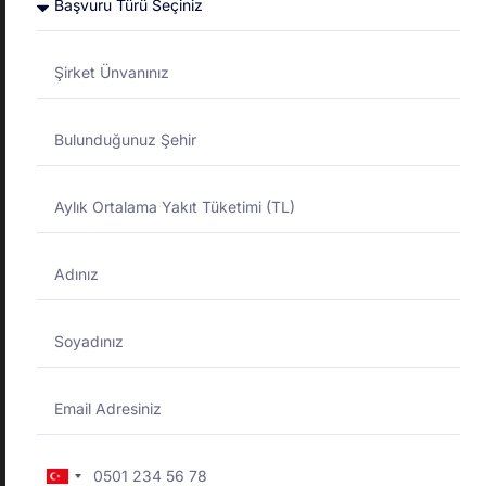
Otobil Taşıt Tanıma
Sistemi
Opet Otobil Taşıt Tanıma Sistemi
Opet Otobil Taşıt Tanıma Sistemi, ticari araç filolarının
yönetimini en verimli hale getiren ve ileri teknolojilere
sahip olan bir...
Turkey