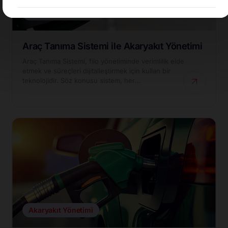
+90
Araç Tanıma Sistemi
Araç Tanıma Sistemi ile Akaryakıt Yönetimi
Araç Tanıma Sistemi, filo yönetiminde verimlilik elde
etmek ve süreçleri dijitalleştirmek için kullan bir
teknolojidir. Söz konusu sistem, her...
Akaryakıt Yönetimi