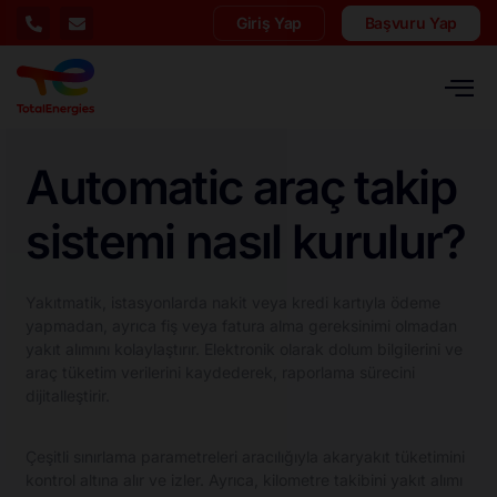
Giriş Yap
Başvuru Yap
Automatic araç takip
sistemi nasıl kurulur?
Yakıtmatik, istasyonlarda nakit veya kredi kartıyla ödeme
yapmadan, ayrıca fiş veya fatura alma gereksinimi olmadan
yakıt alımını kolaylaştırır. Elektronik olarak dolum bilgilerini ve
araç tüketim verilerini kaydederek, raporlama sürecini
dijitalleştirir.
Çeşitli sınırlama parametreleri aracılığıyla akaryakıt tüketimini
kontrol altına alır ve izler. Ayrıca, kilometre takibini yakıt alımı