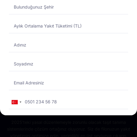
Yakıtmatik Nedir?
Total Enerji
Yakıtmatikte Güvenilir
Partneriniz
Turkey
+90
2025’teki yasal düzenlemeyle zorunlu olacak taşıt tanıma
sistemlerinde çözüm ortağınız oluyoruz. Siz de filonuzun yakıt
yönetimini optimize edin, verimliliği en üst seviyeye çıkarın.