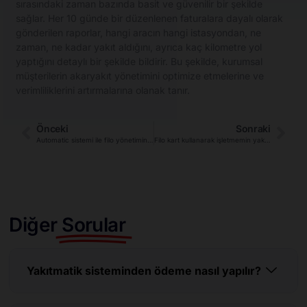
sırasındaki zaman bazında basit ve güvenilir bir şekilde
sağlar. Her 10 günde bir düzenlenen faturalara dayalı olarak
gönderilen raporlar, hangi aracın hangi istasyondan, ne
zaman, ne kadar yakıt aldığını, ayrıca kaç kilometre yol
yaptığını detaylı bir şekilde bildirir. Bu şekilde, kurumsal
müşterilerin akaryakıt yönetimini optimize etmelerine ve
verimliliklerini artırmalarına olanak tanır.
Önceki
Sonraki
Automatic sistemi ile filo yönetiminde nasıl verimlilik sağlanır?
Filo kart kullanarak işletmemin yakıt maliyetlerini nasıl düşürebilirim?
Diğer
Sorular
Yakıtmatik sisteminden ödeme nasıl yapılır?