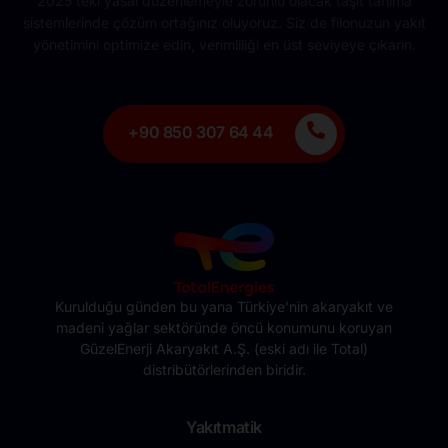
2025’teki yasal düzenlemeyle zorunlu olacak taşıt tanıma
sistemlerinde çözüm ortağınız oluyoruz. Siz de filonuzun yakıt
yönetimini optimize edin, verimliliği en üst seviyeye çıkarın.
+90 850 307 64 44
Kurulduğu günden bu yana Türkiye’nin akaryakıt ve
madeni yağlar sektöründe öncü konumunu koruyan
GüzelEnerji Akaryakıt A.Ş. (eski adı ile Total)
distribütörlerinden biridir.
Yakıtmatik