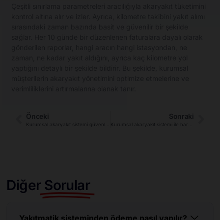
Çeşitli sınırlama parametreleri aracılığıyla akaryakıt tüketimini
kontrol altına alır ve izler. Ayrıca, kilometre takibini yakıt alımı
sırasındaki zaman bazında basit ve güvenilir bir şekilde
sağlar. Her 10 günde bir düzenlenen faturalara dayalı olarak
gönderilen raporlar, hangi aracın hangi istasyondan, ne
zaman, ne kadar yakıt aldığını, ayrıca kaç kilometre yol
yaptığını detaylı bir şekilde bildirir. Bu şekilde, kurumsal
müşterilerin akaryakıt yönetimini optimize etmelerine ve
verimliliklerini artırmalarına olanak tanır.
Önceki
Sonraki
Kurumsal akaryakıt sistemi güvenlik önlemleri nelerdir?
Kurumsal akaryakıt sistemi ile harcama limitleri belirleyebilir miyim?
Diğer
Sorular
Yakıtmatik sisteminden ödeme nasıl yapılır?