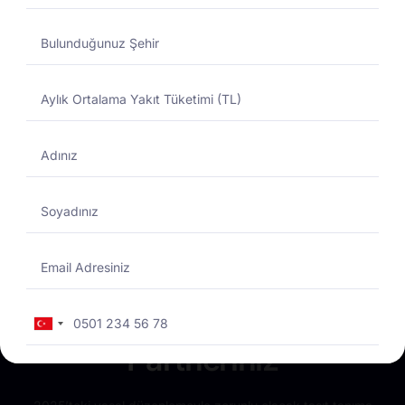
Yakıtmatik Nedir?
Total Enerji
Yakıtmatikte Güvenilir
Turkey
+90
Partneriniz