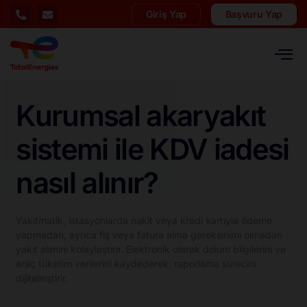
Giriş Yap
Başvuru Yap
Kurumsal akaryakıt
sistemi ile KDV iadesi
nasıl alınır?
Yakıtmatik, istasyonlarda nakit veya kredi kartıyla ödeme
yapmadan, ayrıca fiş veya fatura alma gereksinimi olmadan
yakıt alımını kolaylaştırır. Elektronik olarak dolum bilgilerini ve
araç tüketim verilerini kaydederek, raporlama sürecini
dijitalleştirir.