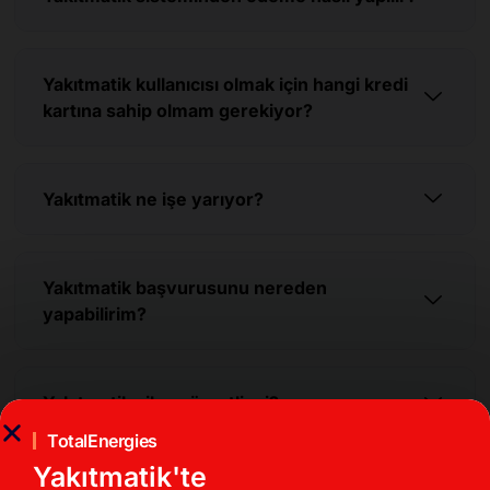
Yakıtmatik kullanıcısı olmak için hangi kredi
kartına sahip olmam gerekiyor?
Yakıtmatik ne işe yarıyor?
Yakıtmatik başvurusunu nereden
yapabilirim?
Yakıtmatik cihazı ücretli mi?
TotalEnergies
Yakıtmatik'te