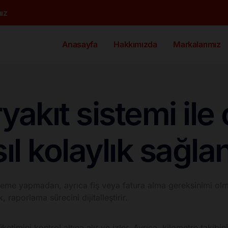
ız
Anasayfa
Hakkımızda
Markalarımız
akıt sistemi ile
l kolaylık sağlan
deme yapmadan, ayrıca fiş veya fatura alma gereksinimi olmad
 raporlama sürecini dijitalleştirir.
üketimini kontrol altına alır ve izler. Ayrıca, kilometre takib