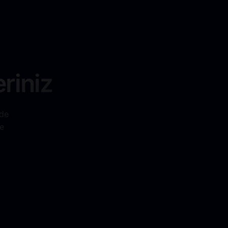
riniz
nde
e