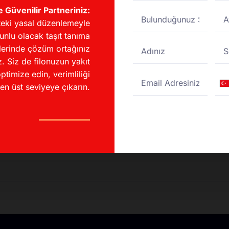
e Güvenilir Partneriniz:
eki yasal düzenlemeyle
unlu olacak taşıt tanıma
lerinde çözüm ortağınız
irim?
. Siz de filonuzun yakıt
ptimize edin, verimliliği
Tu
en üst seviyeye çıkarın.
unuyor mu?
+