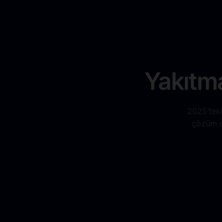
Yakıtma
2025’teki
çözüm or