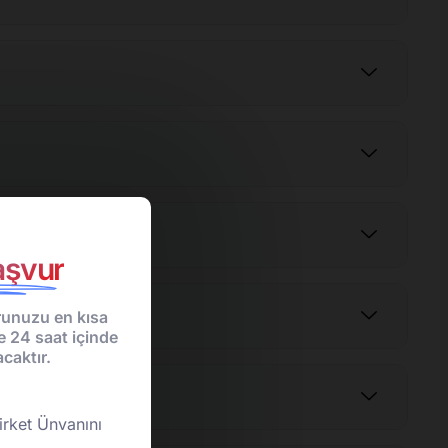
şvur
unuzu en kısa
e 24 saat içinde
caktır.