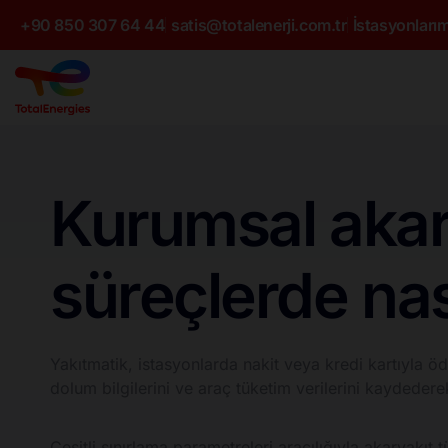
+90 850 307 64 44
satis@totalenerji.com.tr
İstasyonlarım
Kurumsal akary
süreçlerde nası
Yakıtmatik, istasyonlarda nakit veya kredi kartıyla ö
dolum bilgilerini ve araç tüketim verilerini kaydederek,
Çeşitli sınırlama parametreleri aracılığıyla akaryakıt t