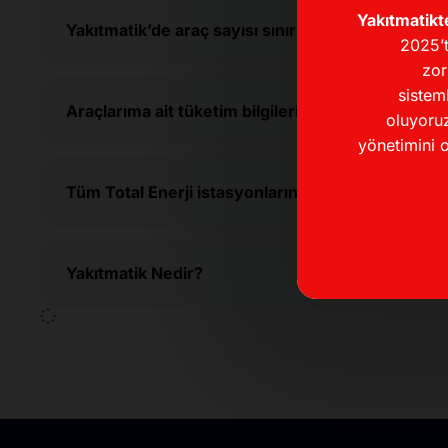
Yakıtmatikt
Yakıtmatik’de araç sayısı sınırı var mı?
2025’t
zor
sistem
Araçlarıma ait tüketim bilgilerini nereden görebil
oluyoruz
yönetimini o
Tüm Total Enerji istasyonlarında Yakıtmatik bul
Yakıtmatik Nedir?