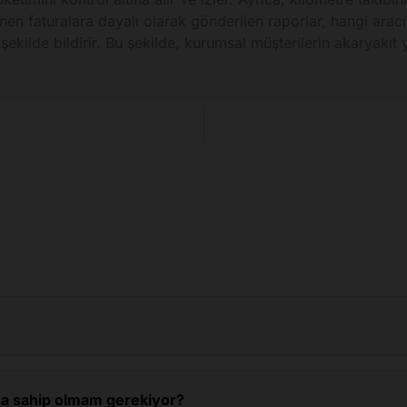
enen faturalara dayalı olarak gönderilen raporlar, hangi ara
r şekilde bildirir. Bu şekilde, kurumsal müşterilerin akaryakıt 
tına sahip olmam gerekiyor?