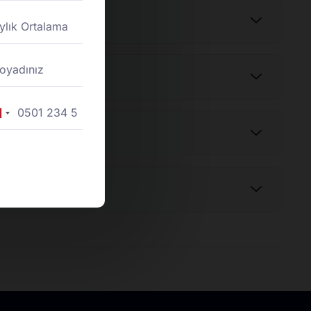
rkey
90