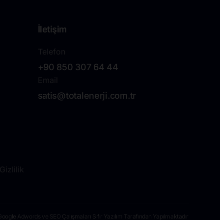
İletişim
Telefon
+90 850 307 64 44
Email
satis@totalenerji.com.tr
izlilik
Google Adwords ve SEO Çalışmaları Sıfır Yazılım Tarafından Yapılmaktadır