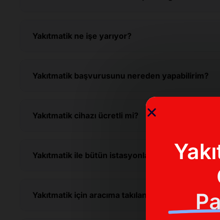
Yakıtmatik ne işe yarıyor?
Yakıtmatik başvurusunu nereden yapabilirim?
Yakıtmatik cihazı ücretli mi?
Yakı
Yakıtmatik ile bütün istasyonlardan alışveriş yap
Pa
Yakıtmatik için aracıma takılan cihazı söküp başk