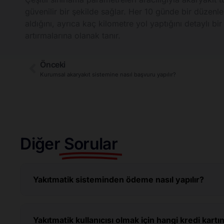
güvenilir bir şekilde sağlar. Her 10 günde bir düzenl
aldığını, ayrıca kaç kilometre yol yaptığını detaylı bi
artırmalarına olanak tanır.
Önceki
Kurumsal akaryakıt sistemine nasıl başvuru yapılır?
Diğer
Sorular
Yakıtmatik sisteminden ödeme nasıl yapılır?
Yakıtmatik kullanıcısı olmak için hangi kredi kar