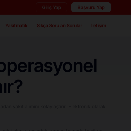
Giriş Yap
Başvuru Yap
Yakıtmatik
Sıkça Sorulan Sorular
İletişim
 operasyonel
ır?
an yakıt alımını kolaylaştırır. Elektronik olarak
ini yakıt alımı sırasındaki zaman bazında basit ve