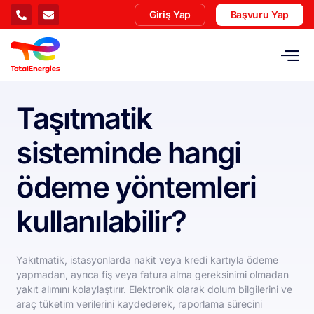
Giriş Yap
Başvuru Yap
Taşıtmatik
sisteminde hangi
ödeme yöntemleri
kullanılabilir?
Yakıtmatik, istasyonlarda nakit veya kredi kartıyla ödeme
yapmadan, ayrıca fiş veya fatura alma gereksinimi olmadan
yakıt alımını kolaylaştırır. Elektronik olarak dolum bilgilerini ve
araç tüketim verilerini kaydederek, raporlama sürecini