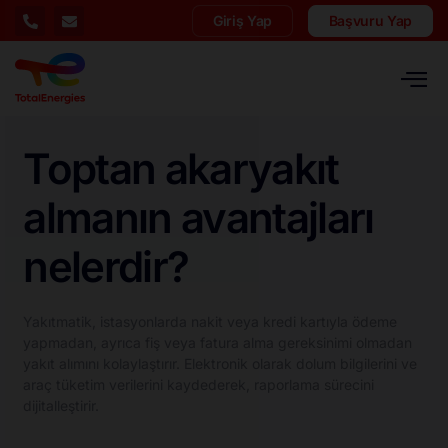
Giriş Yap
Başvuru Yap
Toptan akaryakıt
almanın avantajları
nelerdir?
Yakıtmatik, istasyonlarda nakit veya kredi kartıyla ödeme
yapmadan, ayrıca fiş veya fatura alma gereksinimi olmadan
yakıt alımını kolaylaştırır. Elektronik olarak dolum bilgilerini ve
araç tüketim verilerini kaydederek, raporlama sürecini
dijitalleştirir.