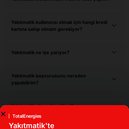
Yakıtmatik kullanıcısı olmak için hangi kredi
kartına sahip olmam gerekiyor?
Yakıtmatik ne işe yarıyor?
Yakıtmatik başvurusunu nereden
yapabilirim?
Yakıtmatik cihazı ücretli mi?
TotalEnergies
Yakıtmatik'te