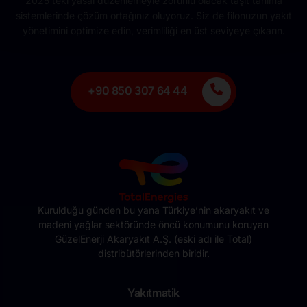
2025’teki yasal düzenlemeyle zorunlu olacak taşıt tanıma
sistemlerinde çözüm ortağınız oluyoruz. Siz de filonuzun yakıt
yönetimini optimize edin, verimliliği en üst seviyeye çıkarın.
+90 850 307 64 44
Kurulduğu günden bu yana Türkiye’nin akaryakıt ve
madeni yağlar sektöründe öncü konumunu koruyan
GüzelEnerji Akaryakıt A.Ş. (eski adı ile Total)
distribütörlerinden biridir.
Yakıtmatik