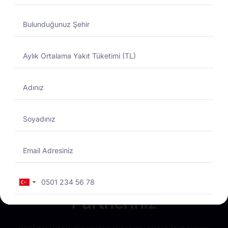
Yakıtmatik Nedir?
Total Enerji
Yakıtmatikte Güvenilir
Turkey
+90
Partneriniz