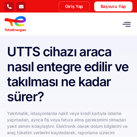
Giriş Yap
Başvuru Yap
UTTS cihazı araca
nasıl entegre edilir ve
takılması ne kadar
sürer?
Yakıtmatik, istasyonlarda nakit veya kredi kartıyla ödeme
yapmadan, ayrıca fiş veya fatura alma gereksinimi olmadan
yakıt alımını kolaylaştırır. Elektronik olarak dolum bilgilerini ve
araç tüketim verilerini kaydederek, raporlama sürecini