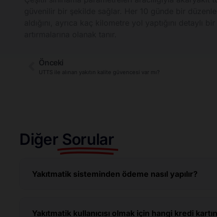
güvenilir bir şekilde sağlar. Her 10 günde bir düzenl
aldığını, ayrıca kaç kilometre yol yaptığını detaylı bi
artırmalarına olanak tanır.
Önceki
UTTS ile alınan yakıtın kalite güvencesi var mı?
Diğer
Sorular
Yakıtmatik sisteminden ödeme nasıl yapılır?
Yakıtmatik kullanıcısı olmak için hangi kredi kar