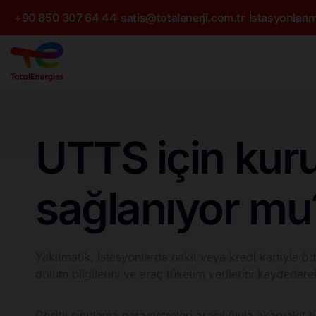
+90 850 307 64 44
satis@totalenerji.com.tr
İstasyonlarım
UTTS için kur
sağlanıyor mu
Yakıtmatik, istasyonlarda nakit veya kredi kartıyla ö
dolum bilgilerini ve araç tüketim verilerini kaydederek,
Çeşitli sınırlama parametreleri aracılığıyla akaryakıt t