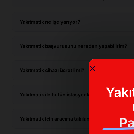
Yakıtmatik ne işe yarıyor?
Yakıtmatik başvurusunu nereden yapabilirim?
Yakıtmatik cihazı ücretli mi?
Yakı
Yakıtmatik ile bütün istasyonlardan alışveriş yap
Pa
Yakıtmatik için aracıma takılan cihazı söküp başk