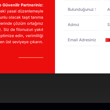
e Güvenilir Partneriniz:
eki yasal düzenlemeyle
unlu olacak taşıt tanıma
lerinde çözüm ortağınız
irim?
. Siz de filonuzun yakıt
ptimize edin, verimliliği
Tu
en üst seviyeye çıkarın.
unuyor mu?
+