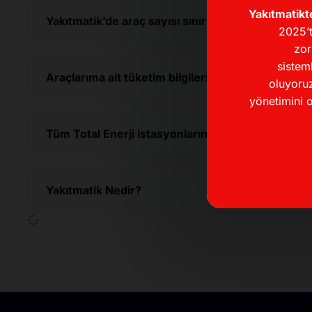
Yakıtmatikt
Yakıtmatik’de araç sayısı sınırı var mı?
2025’t
zor
sistem
Araçlarıma ait tüketim bilgilerini nereden görebil
oluyoruz
yönetimini o
Tüm Total Enerji istasyonlarında Yakıtmatik bul
Yakıtmatik Nedir?