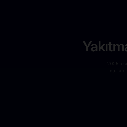
Yakıtma
2025’teki
çözüm or