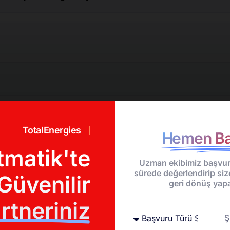
TotalEnergies
Hemen Ba
tmatik'te
abilir miyim?
Uzman ekibimiz başvur
sürede değerlendirip siz
Güvenilir
geri dönüş yapa
rtneriniz
a arabaya takabilir miyim?