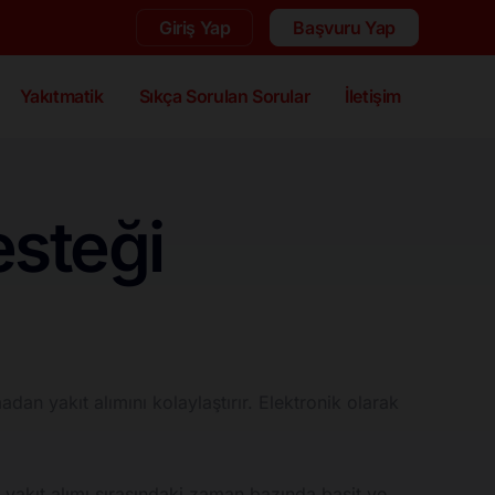
Giriş Yap
Başvuru Yap
Yakıtmatik
Sıkça Sorulan Sorular
İletişim
esteği
an yakıt alımını kolaylaştırır. Elektronik olarak
ini yakıt alımı sırasındaki zaman bazında basit ve