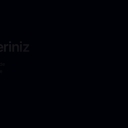
riniz
nde
e