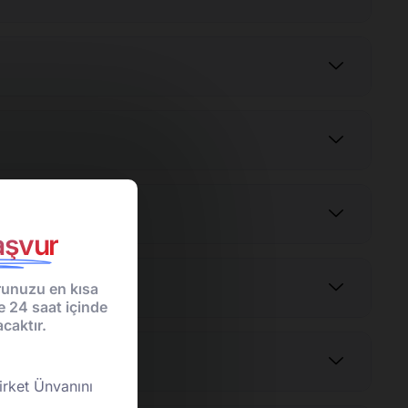
şvur
unuzu en kısa
e 24 saat içinde
caktır.