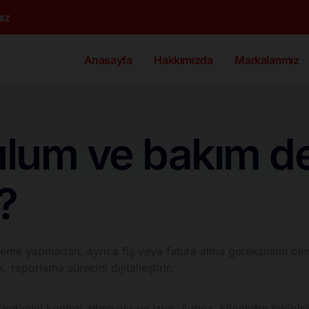
ız
Anasayfa
Hakkımızda
Markalarımız
ulum ve bakım d
?
deme yapmadan, ayrıca fiş veya fatura alma gereksinimi olmad
 raporlama sürecini dijitalleştirir.
üketimini kontrol altına alır ve izler. Ayrıca, kilometre takib