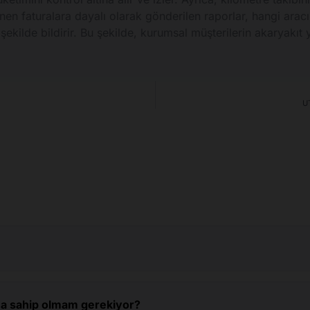
enen faturalara dayalı olarak gönderilen raporlar, hangi ara
r şekilde bildirir. Bu şekilde, kurumsal müşterilerin akaryakıt 
UT
tına sahip olmam gerekiyor?