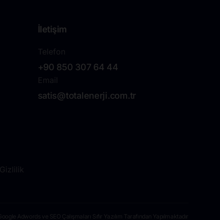
İletişim
Telefon
+90 850 307 64 44
Email
satis@totalenerji.com.tr
izlilik
Google Adwords ve SEO Çalışmaları Sıfır Yazılım Tarafından Yapılmaktadır