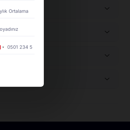
rkey
90