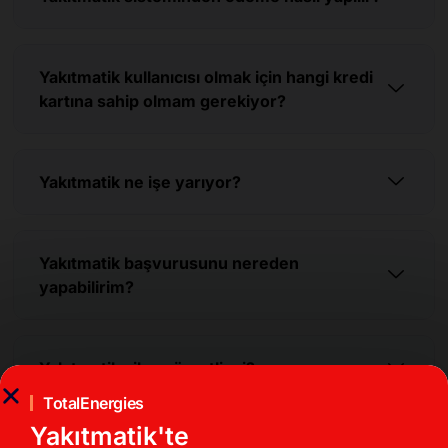
Yakıtmatik kullanıcısı olmak için hangi kredi
kartına sahip olmam gerekiyor?
Yakıtmatik ne işe yarıyor?
Yakıtmatik başvurusunu nereden
yapabilirim?
Yakıtmatik cihazı ücretli mi?
TotalEnergies
Yakıtmatik'te