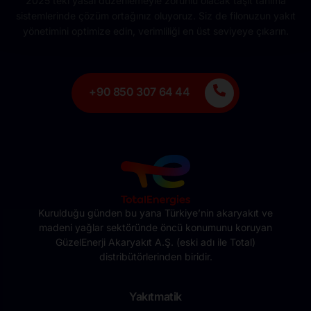
2025’teki yasal düzenlemeyle zorunlu olacak taşıt tanıma
sistemlerinde çözüm ortağınız oluyoruz. Siz de filonuzun yakıt
yönetimini optimize edin, verimliliği en üst seviyeye çıkarın.
+90 850 307 64 44
Kurulduğu günden bu yana Türkiye’nin akaryakıt ve
madeni yağlar sektöründe öncü konumunu koruyan
GüzelEnerji Akaryakıt A.Ş. (eski adı ile Total)
distribütörlerinden biridir.
Yakıtmatik