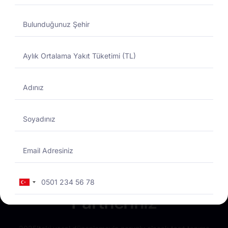
Yakıtmatik Nedir?
Total Enerji
Yakıtmatikte Güvenilir
Turkey
+90
Partneriniz