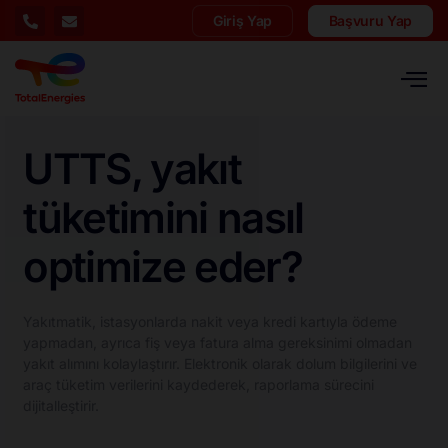
Giriş Yap
Başvuru Yap
UTTS, yakıt
tüketimini nasıl
optimize eder?
Yakıtmatik, istasyonlarda nakit veya kredi kartıyla ödeme
yapmadan, ayrıca fiş veya fatura alma gereksinimi olmadan
yakıt alımını kolaylaştırır. Elektronik olarak dolum bilgilerini ve
araç tüketim verilerini kaydederek, raporlama sürecini
dijitalleştirir.