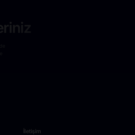
riniz
nde
e
İletişim