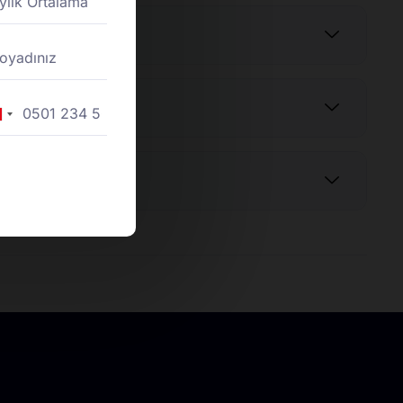
rkey
90