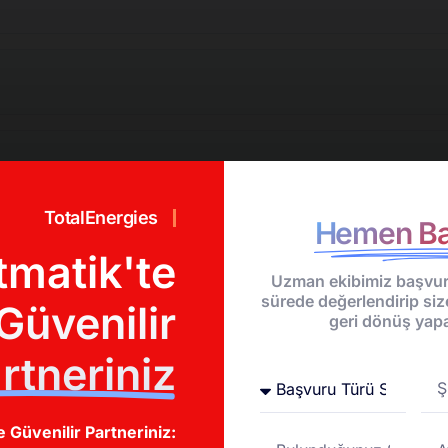
TotalEnergies
Hemen Ba
abilir miyim?
tmatik'te
Uzman ekibimiz başvur
sürede değerlendirip siz
Güvenilir
geri dönüş yapa
a arabaya takabilir miyim?
rtneriniz
e Güvenilir Partneriniz: