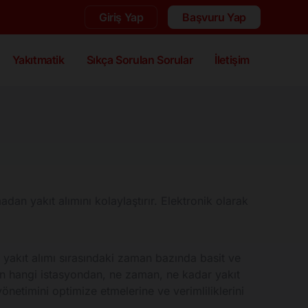
Giriş Yap
Başvuru Yap
Yakıtmatik
Sıkça Sorulan Sorular
İletişim
an yakıt alımını kolaylaştırır. Elektronik olarak
ini yakıt alımı sırasındaki zaman bazında basit ve
cın hangi istasyondan, ne zaman, ne kadar yakıt
yönetimini optimize etmelerine ve verimliliklerini