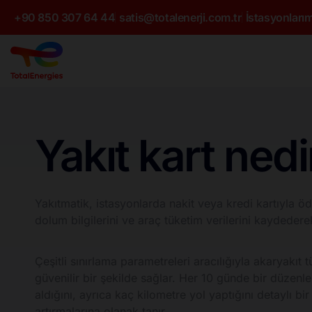
+90 850 307 64 44
satis@totalenerji.com.tr
İstasyonlarım
Yakıt kart nedir
Yakıtmatik, istasyonlarda nakit veya kredi kartıyla ö
dolum bilgilerini ve araç tüketim verilerini kaydederek,
Çeşitli sınırlama parametreleri aracılığıyla akaryakıt t
güvenilir bir şekilde sağlar. Her 10 günde bir düzenl
aldığını, ayrıca kaç kilometre yol yaptığını detaylı bi
artırmalarına olanak tanır.