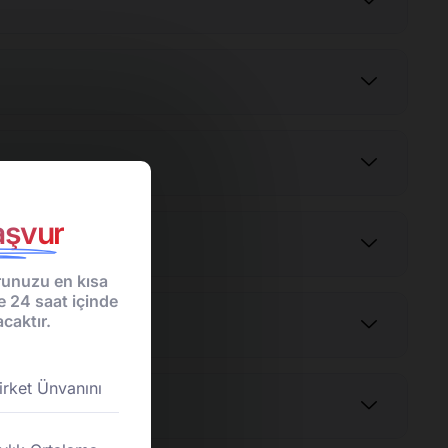
şvur
unuzu en kısa
e 24 saat içinde
caktır.