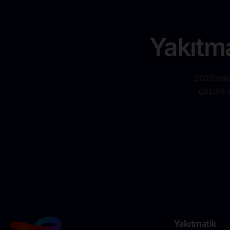
Yakıtma
2025’teki
çözüm or
Yakıtmatik