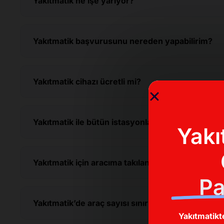
Yakıtmatik ne işe yarıyor?
Yakıtmatik başvurusunu nereden yapabilirim?
Yakıtmatik cihazı ücretli mi?
Yakıtmatik ile bütün istasyonlardan alışveriş yap
Yakı
Yakıtmatik için aracıma takılan cihazı söküp başk
Pa
Yakıtmatik’de araç sayısı sınırı var mı?
Yakıtmatikt