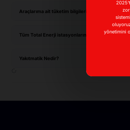
2025’t
zor
Araçlarıma ait tüketim bilgilerini nereden görebil
sistem
oluyoruz
yönetimini o
Tüm Total Enerji istasyonlarında Yakıtmatik bul
Yakıtmatik Nedir?