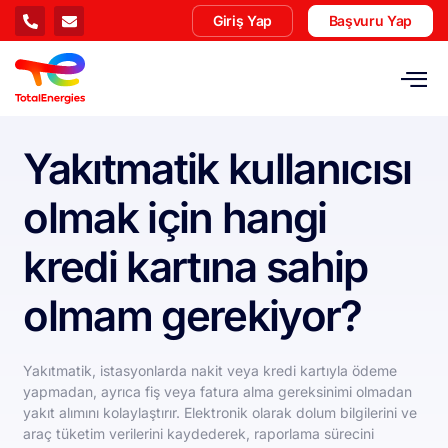
Giriş Yap
Başvuru Yap
Yakıtmatik kullanıcısı
olmak için hangi
kredi kartına sahip
olmam gerekiyor?
Yakıtmatik, istasyonlarda nakit veya kredi kartıyla ödeme
yapmadan, ayrıca fiş veya fatura alma gereksinimi olmadan
yakıt alımını kolaylaştırır. Elektronik olarak dolum bilgilerini ve
araç tüketim verilerini kaydederek, raporlama sürecini