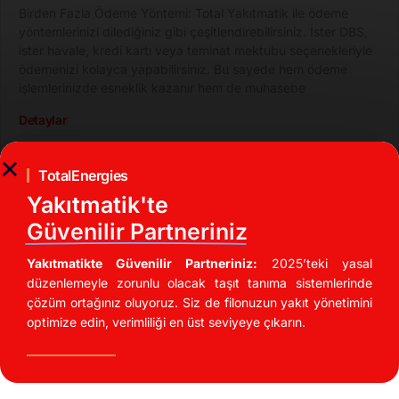
Birden Fazla Ödeme Yöntemi: Total Yakıtmatik ile ödeme
yöntemlerinizi dilediğiniz gibi çeşitlendirebilirsiniz. İster DBS,
ister havale, kredi kartı veya teminat mektubu seçenekleriyle
ödemenizi kolayca yapabilirsiniz. Bu sayede hem ödeme
işlemlerinizde esneklik kazanır hem de muhasebe
Detaylar
TotalEnergies
Yakıtmatik'te
Güvenilir Partneriniz
Yakıtmatikte Güvenilir Partneriniz:
2025’teki yasal
düzenlemeyle zorunlu olacak taşıt tanıma sistemlerinde
çözüm ortağınız oluyoruz. Siz de filonuzun yakıt yönetimini
DBS Şartı Yok
optimize edin, verimliliği en üst seviyeye çıkarın.
DBS Şartı Yok: Yakıtmatik ile, DBS şartı olmadan, aracınızdan
inmeden yakıt alımınızı kolayca gerçekleştirebilirsiniz. Kredi
kartı veya havale ile ödeme seçeneklerinden yararlanarak,