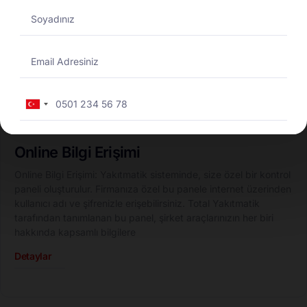
Turkey
+90
Online Bilgi Erişimi
Online Bilgi Erişimi: Yakıtmatik sisteminde, size özel bir kontrol
paneli oluşturulur. Firmanıza özel bu panele internet üzerinden
kullanıcı adı ve şifrenizle erişebilirsiniz. Total Yakıtmatik
tarafından tanımlanan bu panel, şirket araçlarınızın her biri
hakkında kapsamlı bilgilere
Detaylar