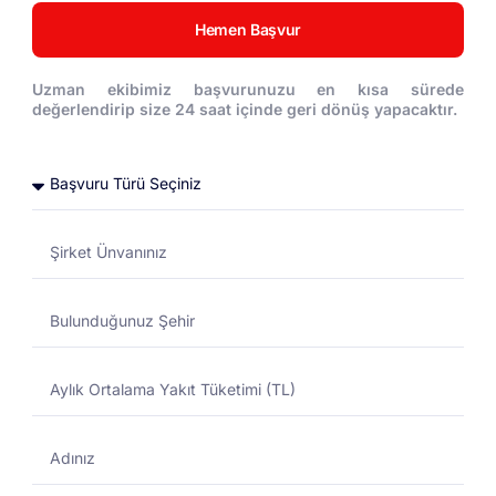
pratik ve hızlı bir şekilde yakıt alımı yapın. Hem zaman
Hemen Başvur
kazanın hem de
Detaylar
Uzman ekibimiz başvurunuzu en kısa sürede
değerlendirip size 24 saat içinde geri dönüş yapacaktır.
Litre Takibi
Litre Takibi: Yakıtmatik sistemi, araçlarınız için litre bazında
izleme yapabilme olanağı sunarak önemli bir avantaj sağlar.
Bu özellik, yakıt alımlarınızı detaylı bir şekilde takip etmenizi
sağlarken aynı zamanda araçlarınızın performansını da
değerlendirmenize yardımcı olur.
Detaylar