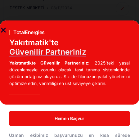
DESTEK MERKEZI
08/11/2024
TotalEnergies
Yakıtmatik'te
Güvenilir Partneriniz
Yakıtmatikte Güvenilir Partneriniz:
2025’teki yasal
düzenlemeyle zorunlu olacak taşıt tanıma sistemlerinde
çözüm ortağınız oluyoruz. Siz de filonuzun yakıt yönetimini
optimize edin, verimliliği en üst seviyeye çıkarın.
İndirimli Akaryakıt Fırsatları
UTTS Kullanarak Akaryakıt Maliyetinizi %20
Düşürün!
Hemen Başvur
DESTEK MERKEZI
04/11/2024
Uzman ekibimiz başvurunuzu en kısa sürede