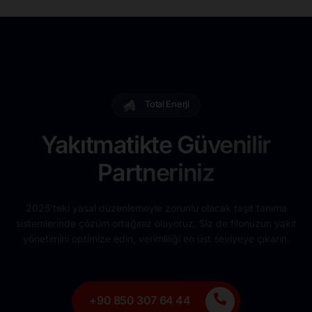
Total Enerji
Yakıtmatikte Güvenilir
Partneriniz
2025’teki yasal düzenlemeyle zorunlu olacak taşıt tanıma
sistemlerinde çözüm ortağınız oluyoruz. Siz de filonuzun yakıt
yönetimini optimize edin, verimliliği en üst seviyeye çıkarın.
+90 850 307 64 44