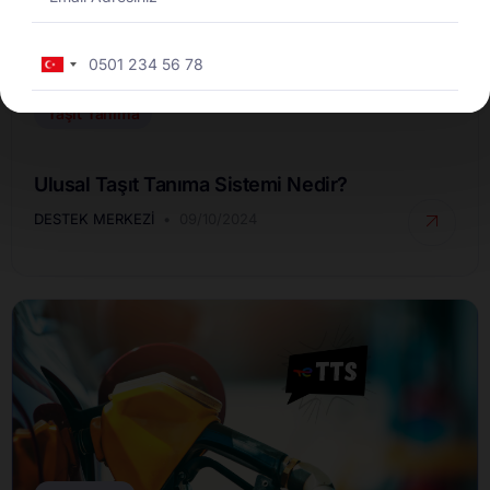
Turkey
+90
Taşıt Tanıma
Ulusal Taşıt Tanıma Sistemi Nedir?
DESTEK MERKEZI
09/10/2024