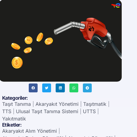
Kategoriler:
Taşıt Tanıma
|
Akaryakıt Yönetimi
|
Taşıtmatik
|
TTS
|
Ulusal Taşıt Tanıma Sistemi
|
UTTS
|
Yakıtmatik
Etiketler:
Akaryakıt Alım Yönetimi
|