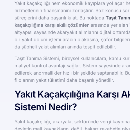
Yakıt kaçakçılığı hem ekonomik kayıplara yol açar he
hizmetlerinin finansmanını zorlaştırır. Söz konusu s
süreçlerini daha başarılı kılat. Bu noktada
Taşıt Tanı
kaçakçılığına karşı akıllı çözümler
arasında yer alan 
altyapısı sayesinde akaryakıt alımlarını dijital ortamda 
bir yakıt dolum işlemi aracın plakasına, şoför bilgil
da şüpheli yakıt alımları anında tespit edilebilir.
Taşıt Tanıma Sistemi; bireysel kullanıcılara, kamu ku
maliyet kontrol avantajı sağlar. Sistem sayesinde araçl
edilerek anormallikler hızlı bir şekilde saptanabilir.
filolarının yakıt tüketimi daha başarılı yönetilir.
Yakıt Kaçakçılığına Karşı A
Sistemi Nedir?
Yakıt kaçakçılığı, akaryakıt sektöründe vergi kaybın
devletin mali kaynaklarını değil, haksız rekabetle piy