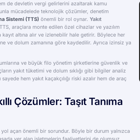
m de devletin vergi gelirlerini azaltarak kamu
orunla mücadelede teknolojik çözümler, denetim
ma Sistemi (TTS)
önemli bir rol oynar.
Yakıt
TTS, araçlara monte edilen özel cihazlar ve yazılım
kayıt altına alır ve izlenebilir hale getirir. Böylece her
erine ve dolum zamanına göre kaydedilir. Ayrıca izinsiz ya
rumlarına ve büyük filo yönetim şirketlerine güvenlik ve
arın yakıt tüketimi ve dolum sıklığı gibi bilgiler analiz
 Bu sayede hem yakıt kaçakçılığı riski azalır hem de araç
kıllı Çözümler: Taşıt Tanıma
a yol açan önemli bir sorundur. Böyle bir durum yalnızca
asada yer alan işletmelerin faaliyetlerini de olumsuz