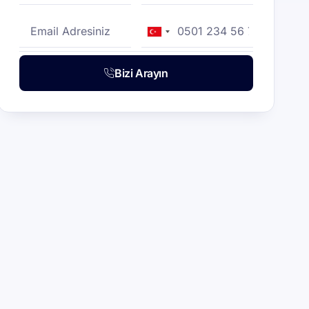
Turkey
+90
Bizi Arayın