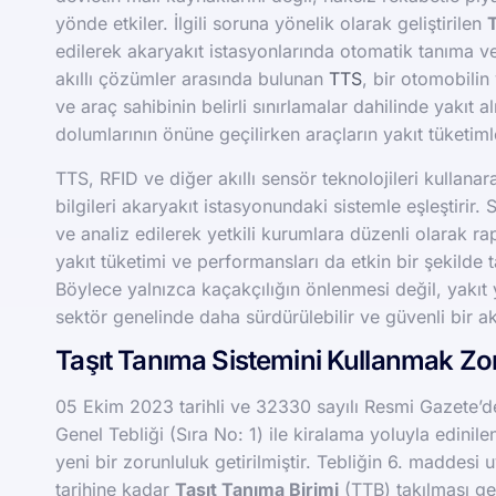
yönde etkiler. İlgili soruna yönelik olarak geliştirilen
edilerek akaryakıt istasyonlarında otomatik tanıma ve
akıllı çözümler arasında bulunan
TTS
, bir otomobilin
ve araç sahibinin belirli sınırlamalar dahilinde yakıt 
dolumlarının önüne geçilirken araçların yakıt tüketim
TTS, RFID ve diğer akıllı sensör teknolojileri kullanar
bilgileri akaryakıt istasyonundaki sistemle eşleştirir. 
ve analiz edilerek yetkili kurumlara düzenli olarak rapo
yakıt tüketimi ve performansları da etkin bir şekilde t
Böylece yalnızca kaçakçılığın önlenmesi değil, yakıt 
sektör genelinde daha sürdürülebilir ve güvenli bir ak
Taşıt Tanıma Sistemini Kullanmak Z
05 Ekim 2023 tarihli ve 32330 sayılı Resmi Gazete’
Genel Tebliği (Sıra No: 1) ile kiralama yoluyla edinilen
yeni bir zorunluluk getirilmiştir. Tebliğin 6. maddesi 
tarihine kadar
Taşıt Tanıma Birimi
(TTB) takılması ger