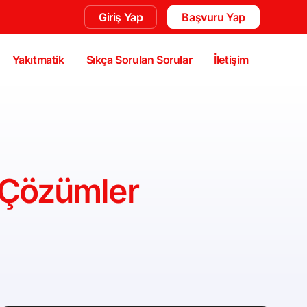
Giriş Yap
Başvuru Yap
Yakıtmatik
Sıkça Sorulan Sorular
İletişim
ı Çözümler