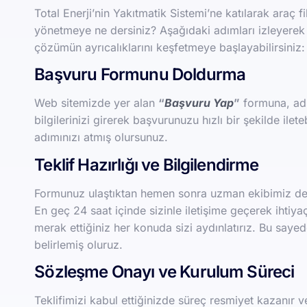
Total Enerji’nin Yakıtmatik Sistemi’ne katılarak araç fi
yönetmeye ne dersiniz? Aşağıdaki adımları izleyerek si
çözümün ayrıcalıklarını keşfetmeye başlayabilirsiniz:
Başvuru Formunu Doldurma
Web sitemizde yer alan
“
Başvuru Yap
”
formuna, ad-s
bilgilerinizi girerek başvurunuzu hızlı bir şekilde ilet
adımınızı atmış olursunuz.
Teklif Hazırlığı ve Bilgilendirme
Formunuz ulaştıktan hemen sonra uzman ekibimiz devr
En geç 24 saat içinde sizinle iletişime geçerek ihtiyaç
merak ettiğiniz her konuda sizi aydınlatırız. Bu saye
belirlemiş oluruz.
Sözleşme Onayı ve Kurulum Süreci
Teklifimizi kabul ettiğinizde süreç resmiyet kazanır v