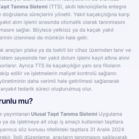
Taşıt Tanıma Sistemi
(TTS), akıllı teknolojilerle entegre
 doğrulama süreçlerini yönetir. Yakıt kaçakçılığına karşı
 yakıt alım işlemi sırasında otomatik olarak tanınmasını
almasını sağlar. Böylece yetkisiz ya da kaçak yakıt
lerinin izlenmesi de mümkün hale gelir.
ak araçları plaka ya da belirli bir cihaz üzerinden tanır ve
Sistem sayesinde her yakıt dolum işlemi kayıt altına alınır
rlanır. Ayrıca TTS ile kaçakçılığın yanı sıra filoların
akip edilir ve işletmelerin maliyet kontrolü sağlanır.
yönetiminin daha verimli hale getirilmesi sağlanarak
aryakıt tedarik süreci oluşturulmuş olur.
orunlu mu?
de yayımlanan
Ulusal Taşıt Tanıma Sistemi
Uygulama
 ya da işletmeye ait olup iş amaçlı kullanılan taşıtlara
uyarınca söz konusu nitelikteki taşıtlara 31 Aralık 2024
ekir. İlgili düzenleme, araçların tanınmasını sağlayarak