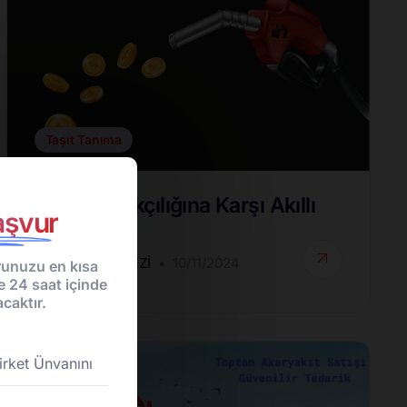
Taşıt Tanıma
Yakıt Kaçakçılığına Karşı Akıllı
şvur
Çözümler
DESTEK MERKEZI
10/11/2024
unuzu en kısa
e 24 saat içinde
caktır.