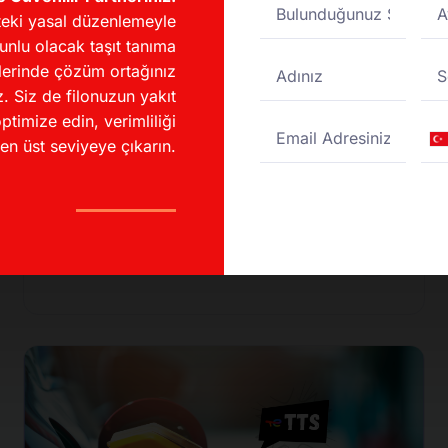
eki yasal düzenlemeyle
unlu olacak taşıt tanıma
lerinde çözüm ortağınız
. Siz de filonuzun yakıt
İndirimli Akaryakıt
ptimize edin, verimliliği
Fırsatları
Tu
en üst seviyeye çıkarın.
+
UTTS Kullanarak Akaryakıt
Maliyetinizi %20 Düşürün!
DESTEK MERKEZI
04/11/2024