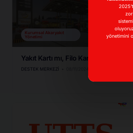
2025’t
zor
sistem
oluyoruz
Kurumsal Akaryakıt
yönetimini o
Yönetimi
Yakıt Kartı mı, Filo Kartı mı?
DESTEK MERKEZI
08/11/2024