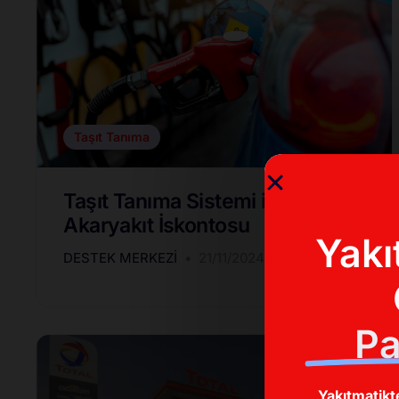
Taşıt Tanıma
Taşıt Tanıma Sistemi ile
Akaryakıt İskontosu
Yakı
DESTEK MERKEZI
21/11/2024
Pa
Yakıtmatikt