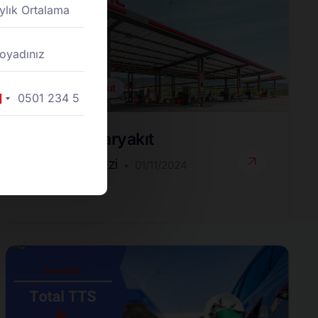
Toptan Akaryakıt
rkey
90
Toptan Akaryakıt
DESTEK MERKEZI
01/11/2024