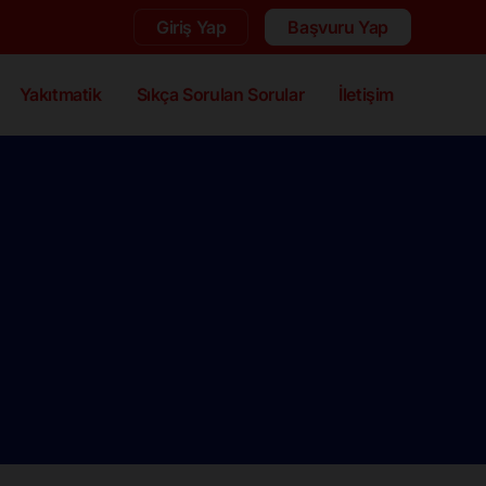
Giriş Yap
Başvuru Yap
Yakıtmatik
Sıkça Sorulan Sorular
İletişim