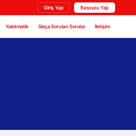
Giriş Yap
Başvuru Yap
Yakıtmatik
Sıkça Sorulan Sorular
İletişim