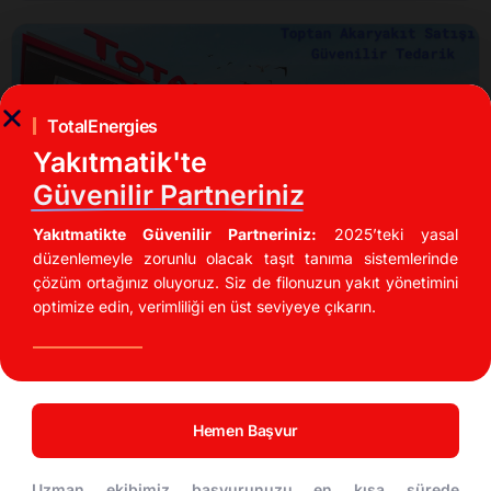
TotalEnergies
Yakıtmatik'te
Güvenilir Partneriniz
Toptan Akaryakıt
Yakıtmatikte Güvenilir Partneriniz:
2025’teki yasal
düzenlemeyle zorunlu olacak taşıt tanıma sistemlerinde
çözüm ortağınız oluyoruz. Siz de filonuzun yakıt yönetimini
Toptan Akaryakıt
optimize edin, verimliliği en üst seviyeye çıkarın.
DESTEK MERKEZI
01/11/2024
Hemen Başvur
Uzman ekibimiz başvurunuzu en kısa sürede