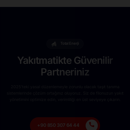
Total Enerji
Yakıtmatikte Güvenilir
Partneriniz
2025’teki yasal düzenlemeyle zorunlu olacak taşıt tanıma
sistemlerinde çözüm ortağınız oluyoruz. Siz de filonuzun yakıt
yönetimini optimize edin, verimliliği en üst seviyeye çıkarın.
+90 850 307 64 44