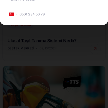
Turkey
+90
Taşıt Tanıma
Ulusal Taşıt Tanıma Sistemi Nedir?
DESTEK MERKEZI
09/10/2024