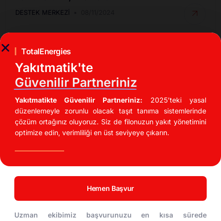
DESTEK MERKEZI
08/11/2024
TotalEnergies
Yakıtmatik'te
Güvenilir Partneriniz
Yakıtmatikte Güvenilir Partneriniz:
2025’teki yasal
düzenlemeyle zorunlu olacak taşıt tanıma sistemlerinde
çözüm ortağınız oluyoruz. Siz de filonuzun yakıt yönetimini
optimize edin, verimliliği en üst seviyeye çıkarın.
İndirimli Akaryakıt Fırsatları
UTTS Kullanarak Akaryakıt Maliyetinizi %20
Düşürün!
Hemen Başvur
DESTEK MERKEZI
04/11/2024
Uzman ekibimiz başvurunuzu en kısa sürede