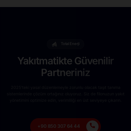
Total Enerji
Yakıtmatikte Güvenilir
Partneriniz
2025’teki yasal düzenlemeyle zorunlu olacak taşıt tanıma
sistemlerinde çözüm ortağınız oluyoruz. Siz de filonuzun yakıt
yönetimini optimize edin, verimliliği en üst seviyeye çıkarın.
+90 850 307 64 44