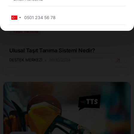
Turkey
+90
Taşıt Tanıma
Ulusal Taşıt Tanıma Sistemi Nedir?
DESTEK MERKEZI
09/10/2024