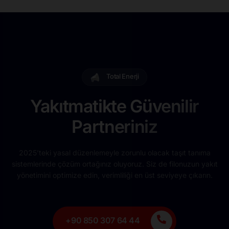
Total Enerji
Yakıtmatikte Güvenilir
Partneriniz
2025’teki yasal düzenlemeyle zorunlu olacak taşıt tanıma
sistemlerinde çözüm ortağınız oluyoruz. Siz de filonuzun yakıt
yönetimini optimize edin, verimliliği en üst seviyeye çıkarın.
+90 850 307 64 44