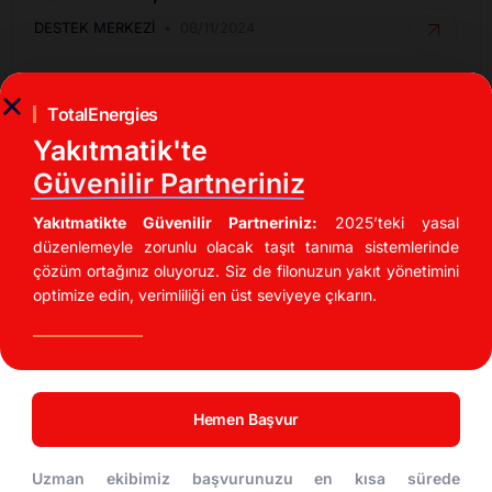
DESTEK MERKEZI
08/11/2024
TotalEnergies
Yakıtmatik'te
Güvenilir Partneriniz
Yakıtmatikte Güvenilir Partneriniz:
2025’teki yasal
düzenlemeyle zorunlu olacak taşıt tanıma sistemlerinde
çözüm ortağınız oluyoruz. Siz de filonuzun yakıt yönetimini
optimize edin, verimliliği en üst seviyeye çıkarın.
İndirimli Akaryakıt Fırsatları
UTTS Kullanarak Akaryakıt Maliyetinizi %20
Düşürün!
Hemen Başvur
DESTEK MERKEZI
04/11/2024
Uzman ekibimiz başvurunuzu en kısa sürede