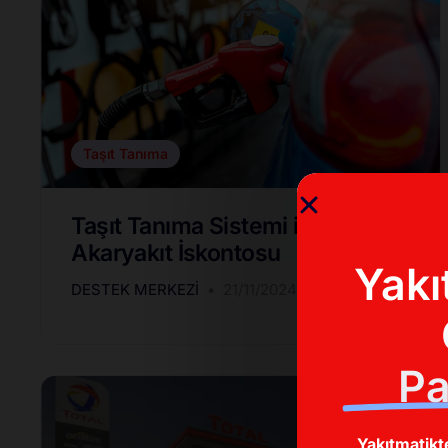
Taşıt Tanıma
Taşıt Tanıma Sistemi ile
Akaryakıt İskontosu
Yakı
DESTEK MERKEZI
21/11/2024
Pa
Yakıtmatikt