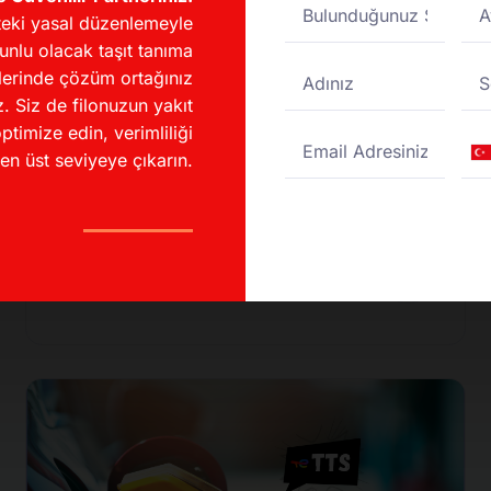
eki yasal düzenlemeyle
unlu olacak taşıt tanıma
lerinde çözüm ortağınız
. Siz de filonuzun yakıt
İndirimli Akaryakıt
ptimize edin, verimliliği
Fırsatları
Tu
en üst seviyeye çıkarın.
+
UTTS Kullanarak Akaryakıt
Maliyetinizi %20 Düşürün!
DESTEK MERKEZI
04/11/2024