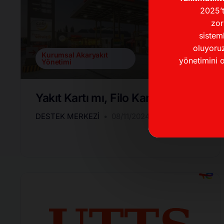
2025’t
zor
sistem
oluyoruz
Kurumsal Akaryakıt
yönetimini o
Yönetimi
Yakıt Kartı mı, Filo Kartı mı?
DESTEK MERKEZI
08/11/2024