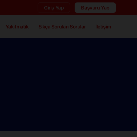
Giriş Yap
Başvuru Yap
Yakıtmatik
Sıkça Sorulan Sorular
İletişim