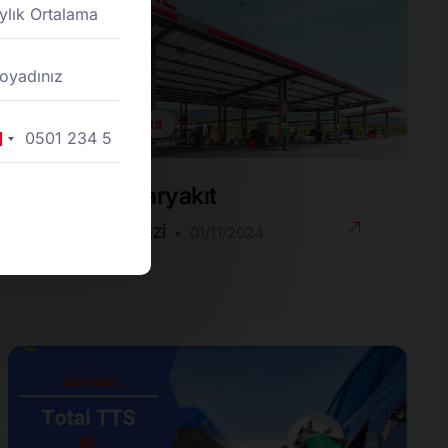
Toptan Akaryakıt
rkey
90
Toptan Akaryakıt
DESTEK MERKEZI
01/11/2024