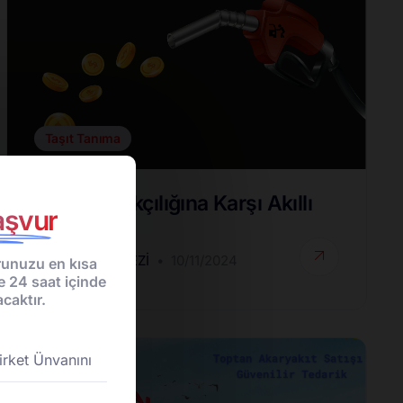
Taşıt Tanıma
Yakıt Kaçakçılığına Karşı Akıllı
şvur
Çözümler
DESTEK MERKEZI
10/11/2024
unuzu en kısa
e 24 saat içinde
caktır.