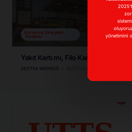
2025’t
zor
sistem
oluyoruz
Kurumsal Akaryakıt
yönetimini o
Yönetimi
Yakıt Kartı mı, Filo Kartı mı?
DESTEK MERKEZI
08/11/2024