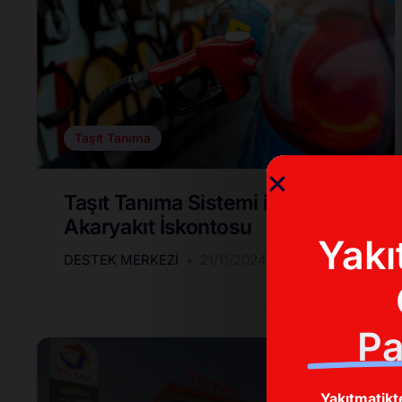
Taşıt Tanıma
Taşıt Tanıma Sistemi ile
Akaryakıt İskontosu
Yakı
DESTEK MERKEZI
21/11/2024
Pa
Yakıtmatikt