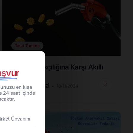
Taşıt Tanıma
Yakıt Kaçakçılığına Karşı Akıllı
şvur
Çözümler
DESTEK MERKEZI
10/11/2024
unuzu en kısa
e 24 saat içinde
caktır.