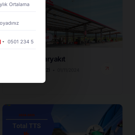
Toptan Akaryakıt
rkey
90
Toptan Akaryakıt
DESTEK MERKEZI
01/11/2024