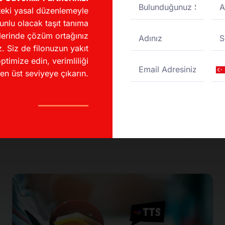
eki yasal düzenlemeyle
unlu olacak taşıt tanıma
lerinde çözüm ortağınız
. Siz de filonuzun yakıt
İndirimli Akaryakıt
ptimize edin, verimliliği
Fırsatları
Tu
en üst seviyeye çıkarın.
+
UTTS Kullanarak Akaryakıt
Maliyetinizi %20 Düşürün!
DESTEK MERKEZI
04/11/2024