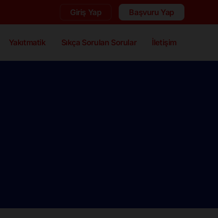
Giriş Yap
Başvuru Yap
Yakıtmatik
Sıkça Sorulan Sorular
İletişim