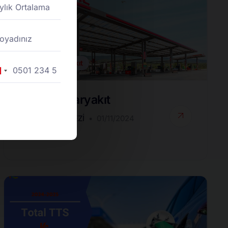
Toptan Akaryakıt
rkey
90
Toptan Akaryakıt
DESTEK MERKEZI
01/11/2024