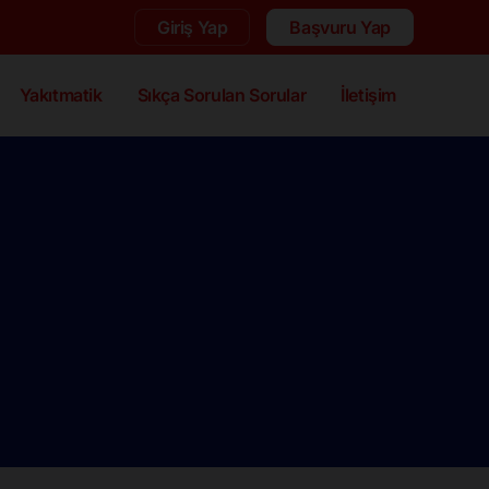
Giriş Yap
Başvuru Yap
Yakıtmatik
Sıkça Sorulan Sorular
İletişim