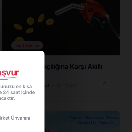
Taşıt Tanıma
Yakıt Kaçakçılığına Karşı Akıllı
şvur
Çözümler
DESTEK MERKEZI
10/11/2024
unuzu en kısa
e 24 saat içinde
caktır.