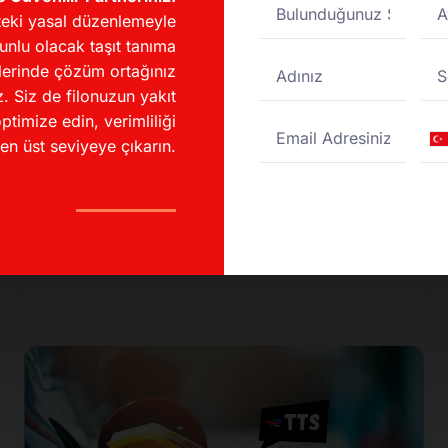
eki yasal düzenlemeyle
unlu olacak taşıt tanıma
lerinde çözüm ortağınız
. Siz de filonuzun yakıt
İndirimli Akaryakıt
ptimize edin, verimliliği
Fırsatları
Tu
en üst seviyeye çıkarın.
+
UTTS Kullanarak Akaryakıt
Maliyetinizi %20 Düşürün!
DESTEK MERKEZI
04/11/2024