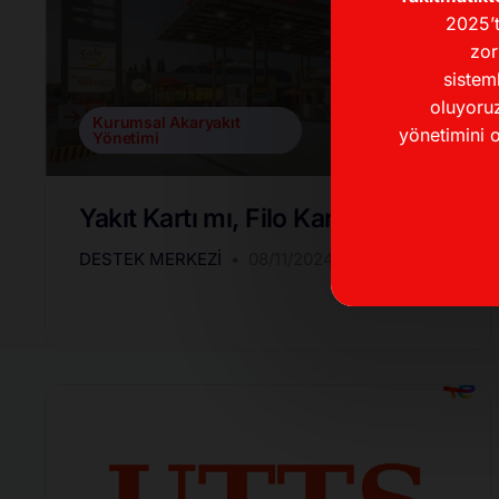
2025’t
zor
sistem
oluyoruz
Kurumsal Akaryakıt
yönetimini o
Yönetimi
Yakıt Kartı mı, Filo Kartı mı?
DESTEK MERKEZI
08/11/2024