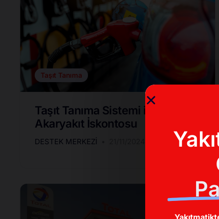
Taşıt Tanıma
Taşıt Tanıma Sistemi ile
Akaryakıt İskontosu
Yakı
DESTEK MERKEZI
21/11/2024
Pa
Yakıtmatikt