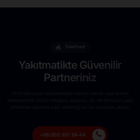
Total Enerji
Yakıtmatikte Güvenilir
Partneriniz
2025’teki yasal düzenlemeyle zorunlu olacak taşıt tanıma
sistemlerinde çözüm ortağınız oluyoruz. Siz de filonuzun yakıt
yönetimini optimize edin, verimliliği en üst seviyeye çıkarın.
+90 850 307 64 44