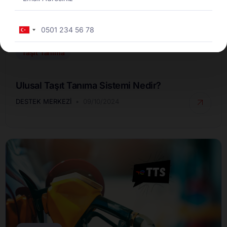
Turkey
+90
Taşıt Tanıma
Ulusal Taşıt Tanıma Sistemi Nedir?
DESTEK MERKEZI
09/10/2024