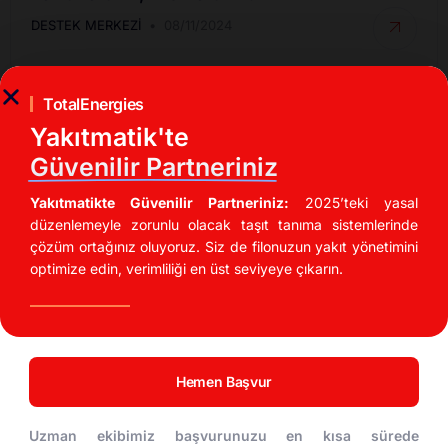
DESTEK MERKEZI
08/11/2024
TotalEnergies
Yakıtmatik'te
Güvenilir Partneriniz
Yakıtmatikte Güvenilir Partneriniz:
2025’teki yasal
düzenlemeyle zorunlu olacak taşıt tanıma sistemlerinde
çözüm ortağınız oluyoruz. Siz de filonuzun yakıt yönetimini
optimize edin, verimliliği en üst seviyeye çıkarın.
İndirimli Akaryakıt Fırsatları
UTTS Kullanarak Akaryakıt Maliyetinizi %20
Düşürün!
Hemen Başvur
DESTEK MERKEZI
04/11/2024
Uzman ekibimiz başvurunuzu en kısa sürede