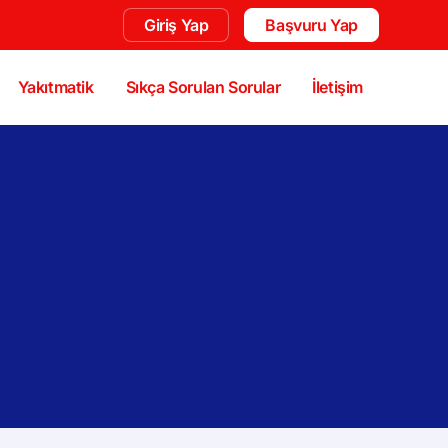
Giriş Yap
Başvuru Yap
Yakıtmatik
Sıkça Sorulan Sorular
İletişim