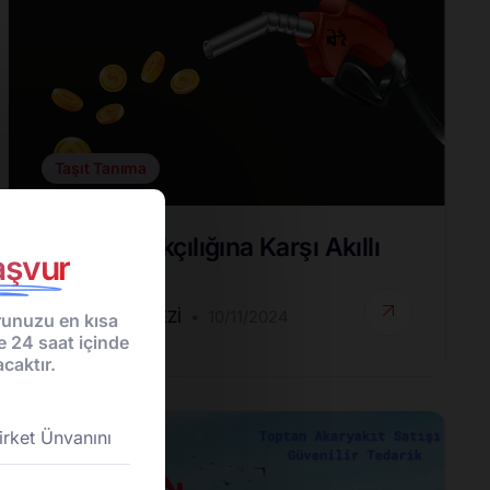
Taşıt Tanıma
Yakıt Kaçakçılığına Karşı Akıllı
şvur
Çözümler
DESTEK MERKEZI
10/11/2024
unuzu en kısa
e 24 saat içinde
caktır.