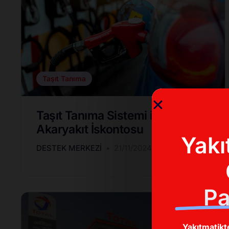
Taşıt Tanıma
Taşıt Tanıma Sistemi ile
Akaryakıt İskontosu
Yakı
DESTEK MERKEZI
21/11/2024
Pa
Yakıtmatikt