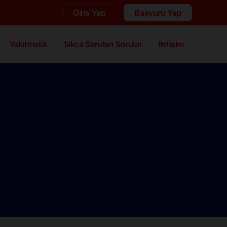
Giriş Yap
Başvuru Yap
Yakıtmatik
Sıkça Sorulan Sorular
İletişim