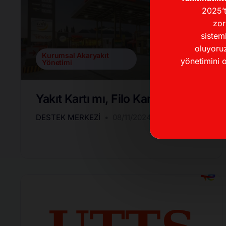
2025’t
zor
sistem
oluyoruz
Kurumsal Akaryakıt
yönetimini o
Yönetimi
Yakıt Kartı mı, Filo Kartı mı?
DESTEK MERKEZI
08/11/2024