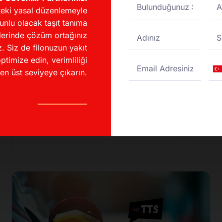
eki yasal düzenlemeyle
unlu olacak taşıt tanıma
lerinde çözüm ortağınız
. Siz de filonuzun yakıt
İndirimli Akaryakıt
ptimize edin, verimliliği
Fırsatları
Tu
en üst seviyeye çıkarın.
+
UTTS Kullanarak Akaryakıt
Maliyetinizi %20 Düşürün!
DESTEK MERKEZI
04/11/2024