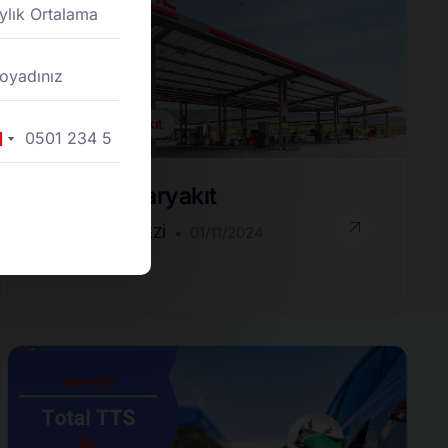
Toptan Akaryakıt
rkey
90
Toptan Akaryakıt
DESTEK MERKEZI
01/11/2024