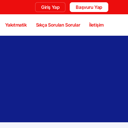
Giriş Yap
Başvuru Yap
Yakıtmatik
Sıkça Sorulan Sorular
İletişim