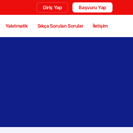
Giriş Yap
Başvuru Yap
Yakıtmatik
Sıkça Sorulan Sorular
İletişim