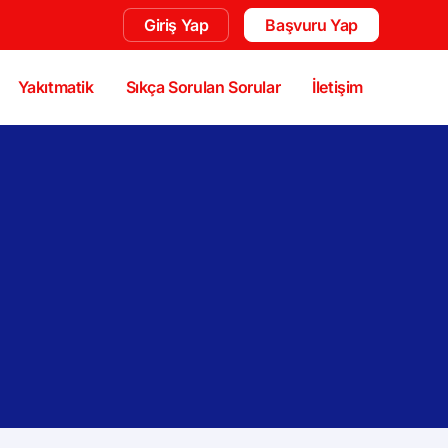
Giriş Yap
Başvuru Yap
Yakıtmatik
Sıkça Sorulan Sorular
İletişim