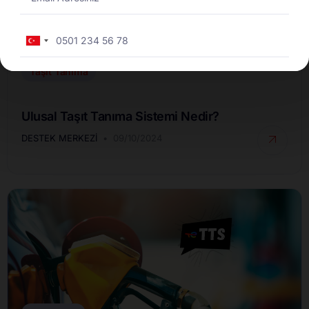
Turkey
+90
Taşıt Tanıma
Ulusal Taşıt Tanıma Sistemi Nedir?
DESTEK MERKEZI
09/10/2024