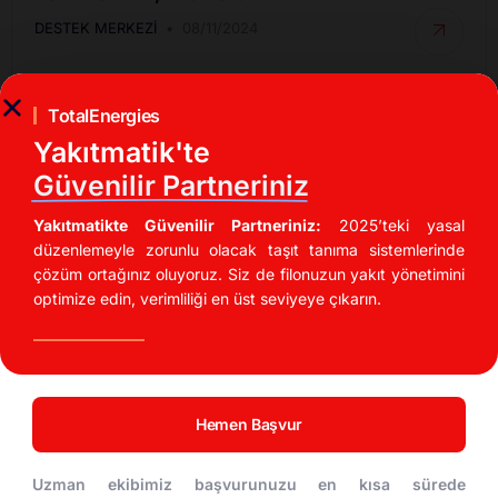
DESTEK MERKEZI
08/11/2024
TotalEnergies
Yakıtmatik'te
Güvenilir Partneriniz
Yakıtmatikte Güvenilir Partneriniz:
2025’teki yasal
düzenlemeyle zorunlu olacak taşıt tanıma sistemlerinde
çözüm ortağınız oluyoruz. Siz de filonuzun yakıt yönetimini
optimize edin, verimliliği en üst seviyeye çıkarın.
İndirimli Akaryakıt Fırsatları
UTTS Kullanarak Akaryakıt Maliyetinizi %20
Düşürün!
Hemen Başvur
DESTEK MERKEZI
04/11/2024
Uzman ekibimiz başvurunuzu en kısa sürede