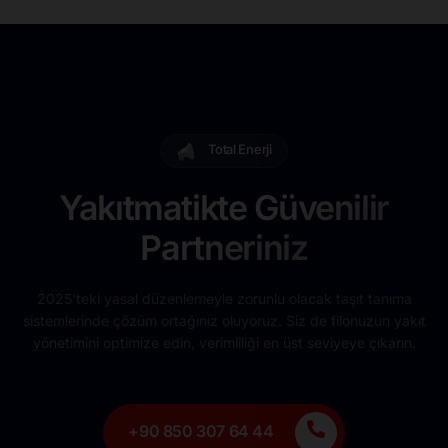
Total Enerji
Yakıtmatikte Güvenilir
Partneriniz
2025’teki yasal düzenlemeyle zorunlu olacak taşıt tanıma
sistemlerinde çözüm ortağınız oluyoruz. Siz de filonuzun yakıt
yönetimini optimize edin, verimliliği en üst seviyeye çıkarın.
+90 850 307 64 44