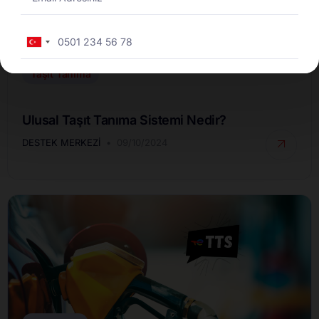
Turkey
+90
Taşıt Tanıma
Ulusal Taşıt Tanıma Sistemi Nedir?
DESTEK MERKEZI
09/10/2024