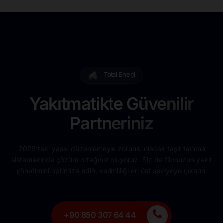
Total Enerji
Yakıtmatikte Güvenilir
Partneriniz
2025’teki yasal düzenlemeyle zorunlu olacak taşıt tanıma
sistemlerinde çözüm ortağınız oluyoruz. Siz de filonuzun yakıt
yönetimini optimize edin, verimliliği en üst seviyeye çıkarın.
+90 850 307 64 44