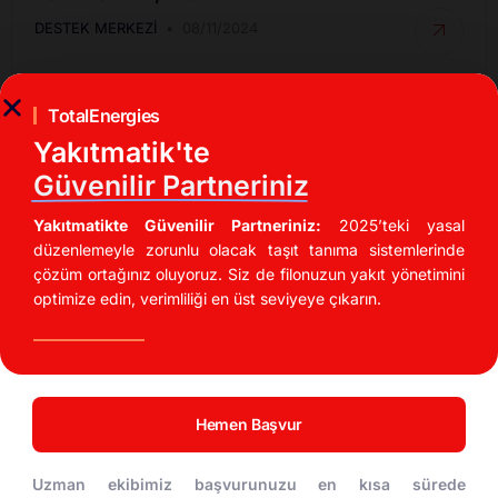
DESTEK MERKEZI
08/11/2024
TotalEnergies
Yakıtmatik'te
Güvenilir Partneriniz
Yakıtmatikte Güvenilir Partneriniz:
2025’teki yasal
düzenlemeyle zorunlu olacak taşıt tanıma sistemlerinde
çözüm ortağınız oluyoruz. Siz de filonuzun yakıt yönetimini
optimize edin, verimliliği en üst seviyeye çıkarın.
İndirimli Akaryakıt Fırsatları
UTTS Kullanarak Akaryakıt Maliyetinizi %20
Düşürün!
Hemen Başvur
DESTEK MERKEZI
04/11/2024
Uzman ekibimiz başvurunuzu en kısa sürede