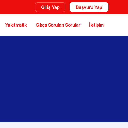
Giriş Yap
Başvuru Yap
Yakıtmatik
Sıkça Sorulan Sorular
İletişim