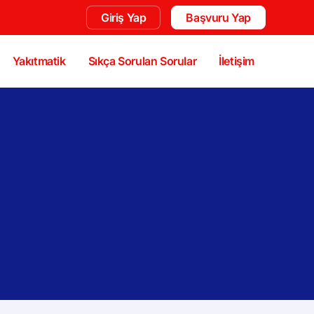
Giriş Yap
Başvuru Yap
Yakıtmatik
Sıkça Sorulan Sorular
İletişim