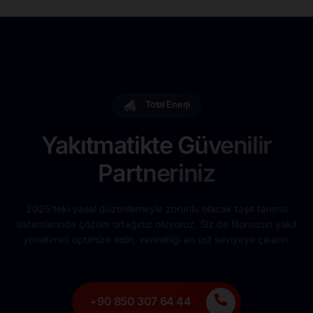
Total Enerji
Yakıtmatikte Güvenilir
Partneriniz
2025’teki yasal düzenlemeyle zorunlu olacak taşıt tanıma
sistemlerinde çözüm ortağınız oluyoruz. Siz de filonuzun yakıt
yönetimini optimize edin, verimliliği en üst seviyeye çıkarın.
+90 850 307 64 44