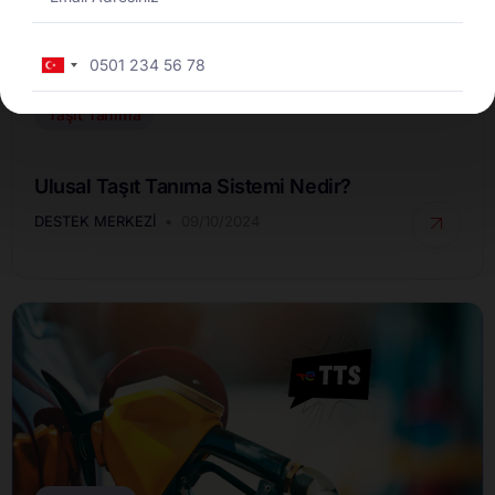
Turkey
+90
Taşıt Tanıma
Ulusal Taşıt Tanıma Sistemi Nedir?
DESTEK MERKEZI
09/10/2024