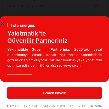
DESTEK MERKEZI
08/11/2024
TotalEnergies
Yakıtmatik'te
Güvenilir Partneriniz
Yakıtmatikte Güvenilir Partneriniz:
2025’teki yasal
düzenlemeyle zorunlu olacak taşıt tanıma sistemlerinde
çözüm ortağınız oluyoruz. Siz de filonuzun yakıt yönetimini
optimize edin, verimliliği en üst seviyeye çıkarın.
İndirimli Akaryakıt Fırsatları
UTTS Kullanarak Akaryakıt Maliyetinizi %20
Düşürün!
Hemen Başvur
DESTEK MERKEZI
04/11/2024
Uzman ekibimiz başvurunuzu en kısa sürede