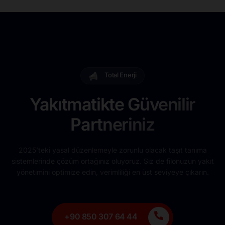
Total Enerji
Yakıtmatikte Güvenilir
Partneriniz
2025’teki yasal düzenlemeyle zorunlu olacak taşıt tanıma
sistemlerinde çözüm ortağınız oluyoruz. Siz de filonuzun yakıt
yönetimini optimize edin, verimliliği en üst seviyeye çıkarın.
+90 850 307 64 44