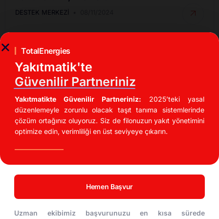
DESTEK MERKEZI
08/11/2024
TotalEnergies
Yakıtmatik'te
Güvenilir Partneriniz
Yakıtmatikte Güvenilir Partneriniz:
2025’teki yasal
düzenlemeyle zorunlu olacak taşıt tanıma sistemlerinde
çözüm ortağınız oluyoruz. Siz de filonuzun yakıt yönetimini
optimize edin, verimliliği en üst seviyeye çıkarın.
İndirimli Akaryakıt Fırsatları
UTTS Kullanarak Akaryakıt Maliyetinizi %20
Düşürün!
Hemen Başvur
DESTEK MERKEZI
04/11/2024
Uzman ekibimiz başvurunuzu en kısa sürede