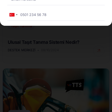
Turkey
+90
Taşıt Tanıma
Ulusal Taşıt Tanıma Sistemi Nedir?
DESTEK MERKEZI
09/10/2024