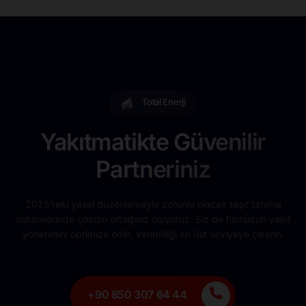
Total Enerji
Yakıtmatikte Güvenilir
Partneriniz
2025’teki yasal düzenlemeyle zorunlu olacak taşıt tanıma
sistemlerinde çözüm ortağınız oluyoruz. Siz de filonuzun yakıt
yönetimini optimize edin, verimliliği en üst seviyeye çıkarın.
+90 850 307 64 44