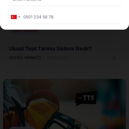
Turkey
+90
Taşıt Tanıma
Ulusal Taşıt Tanıma Sistemi Nedir?
DESTEK MERKEZI
09/10/2024