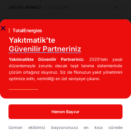
DESTEK MERKEZI
08/11/2024
TotalEnergies
Yakıtmatik'te
Güvenilir Partneriniz
Yakıtmatikte Güvenilir Partneriniz:
2025’teki yasal
düzenlemeyle zorunlu olacak taşıt tanıma sistemlerinde
çözüm ortağınız oluyoruz. Siz de filonuzun yakıt yönetimini
optimize edin, verimliliği en üst seviyeye çıkarın.
İndirimli Akaryakıt Fırsatları
UTTS Kullanarak Akaryakıt Maliyetinizi %20
Düşürün!
Hemen Başvur
DESTEK MERKEZI
04/11/2024
Uzman ekibimiz başvurunuzu en kısa sürede